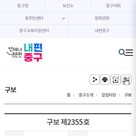
본문 내용 바로가기
주메뉴 바로가기
중구청
보건소
중구의회
동주민센터
문화관광
중구교육지원센터
내편중구
구보
홈
중구소개
알림마당
구보
구보 제2355호