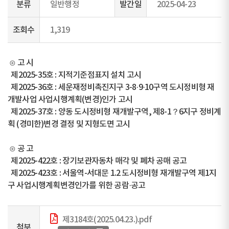
분류
일반행정
발간일
2025-04-23
조회수
1,319
⊙ 고 시
제2025-35호 : 지적기준점표지 설치 고시
제2025-36호 : 세운재정비촉진지구 3-8·9·10구역 도시정비형 재
개발사업 사업시행계획(변경)인가 고시
제2025-37호 : 양동 도시정비형 재개발구역, 제8-1？6지구 정비계
획 (경미한)변경 결정 및 지형도면 고시
⊙ 공 고
제2025-422호 : 장기보관자동차 매각 및 폐차 공매 공고
제2025-423호 : 서울역-서대문 1.2 도시정비형 재개발구역 제1지
구 사업시행계획변경인가를 위한 공람·공고
제3184호(2025.04.23.).pdf
첨부