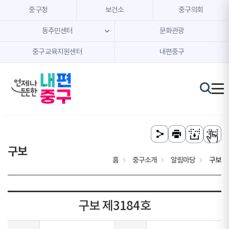
본문 내용 바로가기
주메뉴 바로가기
중구청
보건소
중구의회
동주민센터
문화관광
중구교육지원센터
내편중구
구보
홈
중구소개
알림마당
구보
구보 제3184호