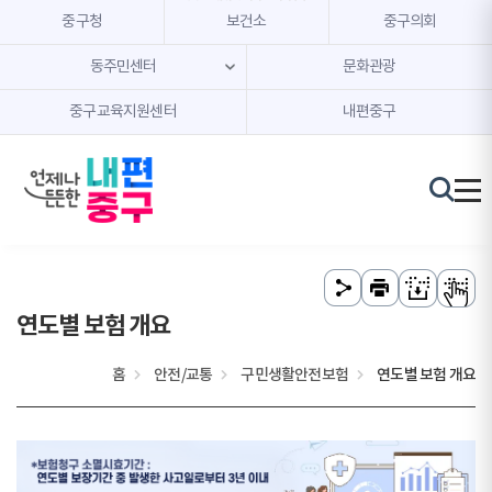
본문 내용 바로가기
주메뉴 바로가기
중구청
보건소
중구의회
동주민센터
문화관광
중구교육지원센터
내편중구
연도별 보험 개요
홈
안전/교통
구민생활안전보험
연도별 보험 개요