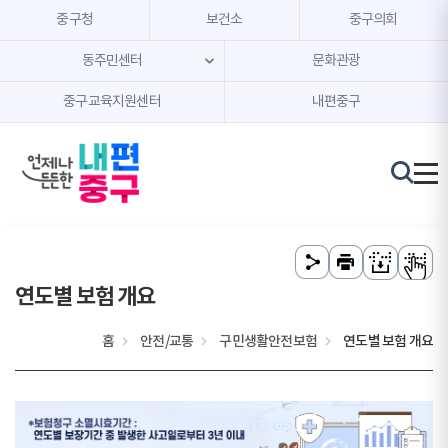
본문 내용 바로가기
주메뉴 바로가기
중구청
보건소
중구의회
동주민센터
문화관광
중구교육지원센터
내편중구
연도별 보험 개요
홈
안전/교통
구민생활안전보험
연도별 보험 개요