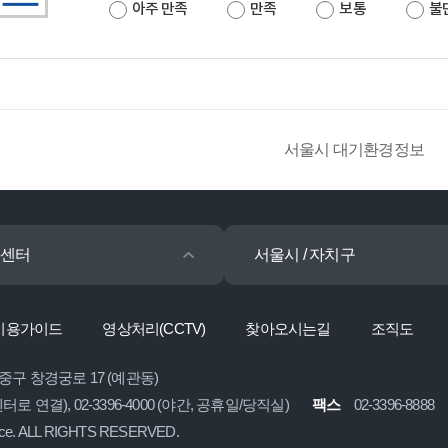
아주 만족
만족
보통
불
서울시 대기환경정보
센터
서울시 / 자치구
이용가이드
영상처리(CCTV)
찾아오시는길
조직도
 중구 창경궁로 17 (예관동)
콜센터로 연결), 02-3396-4000 (야간, 공휴일/당직실)
팩스
02-3396-8888
ice. ALL RIGHTS RESERVED.