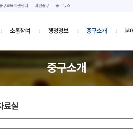
본문 내용 바로가기
주메뉴 바로가기
중구교육지원센터
내편중구
중구뉴스
소통참여
행정정보
중구소개
분
중구소개
자료실