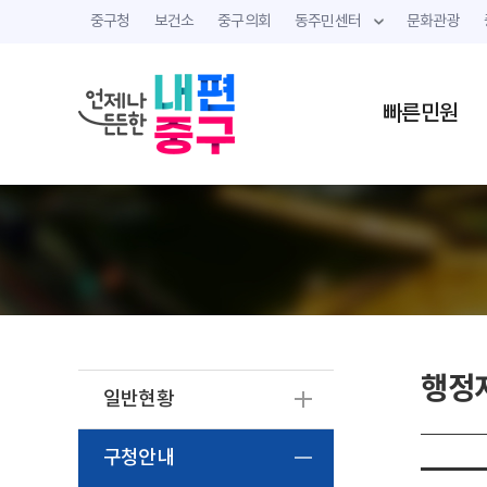
중구청
보건소
중구의회
동주민센터
문화관광
빠른민원
행정
일반현황
구청안내