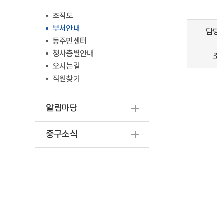
조직도
부서안내
담
동주민센터
청사층별안내
오시는길
직원찾기
알림마당
중구소식