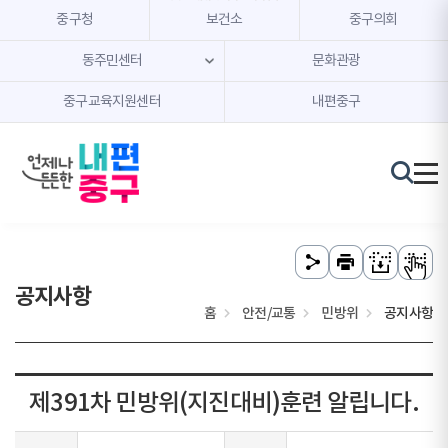
본문 내용 바로가기
주메뉴 바로가기
중구청
보건소
중구의회
동주민센터
문화관광
중구교육지원센터
내편중구
공지사항
홈
안전/교통
민방위
공지사항
제391차 민방위(지진대비)훈련 알립니다.