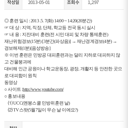
작성일
2013-05-01
조회수
1,297
◎ 훈련 일시 : 2013 .5. 7(화) 14:00 ~ 14:20(20분간)
☞ 대 상 : 지역, 직장, 단체, 학교등 전국 동시 실시
☞ 내 용 : 지진대비 훈련(전 시민 대피 및 차량 통제훈련)
재난위험경보(15분) [3분간(파상음)] → 재난경계경보(4분) →
경보해제(1분)[음성방송]
※ 이번 훈련은 민방공 대피훈련과는 달리 지하로 대피하지 않
고 건물붕괴에
대비해 인근 공원이나 학교운동장, 광장, 개활지 등 안전한 곳으
로 대피함이 원칙
동영상
○ 사이트 :
http://www.youtube.com/
○ 홍보내용
⑴ UCC(멘붕스쿨 민방위훈련 날)
⑵ TV스팟(5월7일이 무슨 날 이에요?)