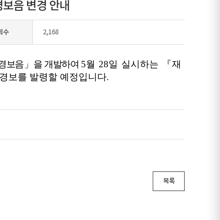
보음 변경 안내
회수
2,168
험경보음」을 개발하여
5월 28일 실시하는 『재
경보를 발령할 예정입니다.
목록