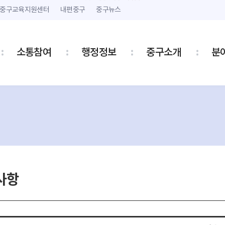
본문 내용 바로가기
주메뉴 바로가기
중구교육지원센터
내편중구
중구뉴스
소통참여
행정정보
중구소개
분
사항