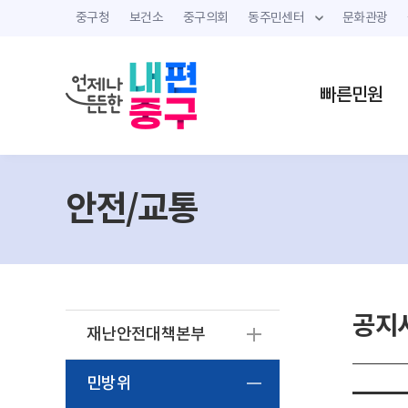
중구청
보건소
중구의회
동주민센터
문화관광
빠른민원
안전/교통
공지
재난안전대책본부
민방위