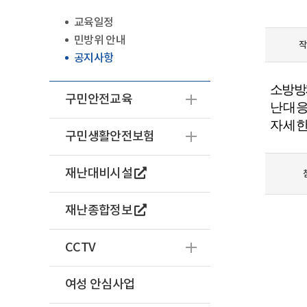
교육일정
민방위 안내
작
공지사항
소방방
구민안전교육
난대응
자세한
구민생활안전보험
재난대비시설
재난종합정보
CCTV
여성 안심사업