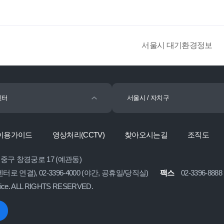
서울시 대기환경정보
센터
서울시 / 자치구
이용가이드
영상처리(CCTV)
찾아오시는길
조직도
시 중구 창경궁로 17 (예관동)
콜센터로 연결), 02-3396-4000 (야간, 공휴일/당직실)
팩스
02-3396-8888
fice. ALL RIGHTS RESERVED.