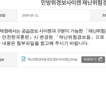
민방위경보사이렌 재난위험경
성일
2009-05-21
조
재청에서는 공습경보 사이렌과 구분이 가능한 「재난위
 안전한국훈련』시 변경된 「재난위험경보음」으로
 내용은 첨부파일을 참고해 주시기 바랍니다.
바로보기
재난위험경보음 변경 홍보 안내문[1].hwp
첨부