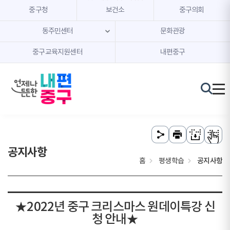
본문 내용 바로가기
주메뉴 바로가기
중구청
보건소
중구의회
동주민센터
문화관광
중구교육지원센터
내편중구
공지사항
홈
평생학습
공지사항
★2022년 중구 크리스마스 원데이특강 신
청 안내★