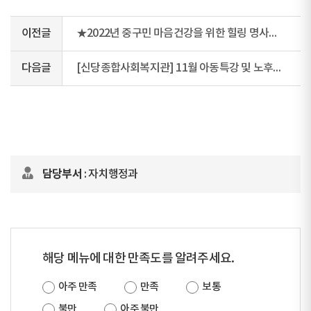
이전글
★2022년 중구민 마음건강을 위한 힐링 명사특강 신청 안내★
다음글
[신당종합사회복지관] 11월 아동특강 및 노후준비교육 참여 안내
담당부서
: 자치행정과
해당 메뉴에 대한 만족도를 알려주세요.
아주 만족
만족
보통
불만
아주 불만