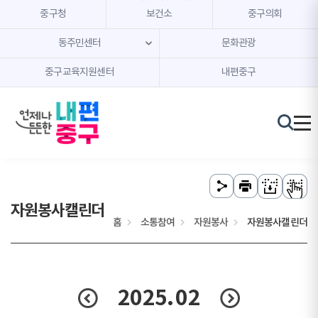
본문 내용 바로가기
주메뉴 바로가기
중구청
보건소
중구의회
동주민센터
문화관광
중구교육지원센터
내편중구
자원봉사캘린더
홈
소통참여
자원봉사
자원봉사캘린더
2025.
02