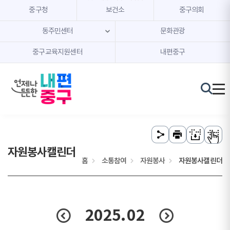
본문 내용 바로가기
주메뉴 바로가기
중구청
보건소
중구의회
동주민센터
문화관광
중구교육지원센터
내편중구
자원봉사캘린더
홈
소통참여
자원봉사
자원봉사캘린더
2025.
02