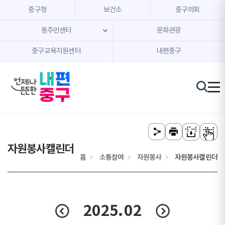
본문 내용 바로가기
주메뉴 바로가기
중구청
보건소
중구의회
동주민센터
문화관광
중구교육지원센터
내편중구
자원봉사캘린더
홈
소통참여
자원봉사
자원봉사캘린더
2025.
02