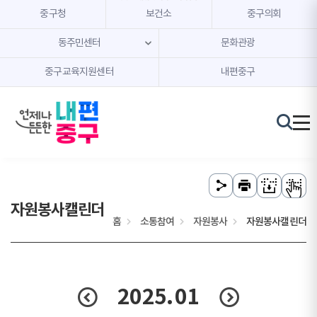
본문 내용 바로가기
주메뉴 바로가기
중구청
보건소
중구의회
동주민센터
문화관광
중구교육지원센터
내편중구
자원봉사캘린더
홈
소통참여
자원봉사
자원봉사캘린더
2025.
01