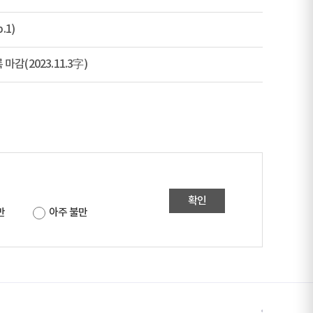
1)
감(2023.11.3字)
확인
만
아주 불만