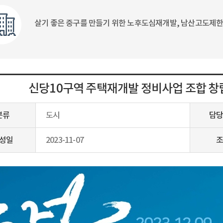
살기 좋은 중구를 만들기 위한 노후도심재개발, 남산고도제한
신당10구역 주택재개발 정비사업 조합 창립총회 
분류
도시
담당
성일
2023-11-07
조