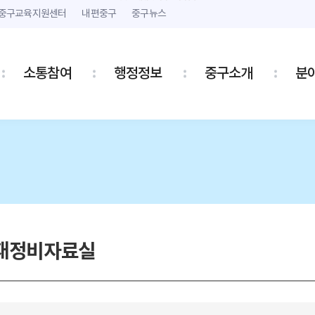
본문 내용 바로가기
주메뉴 바로가기
중구교육지원센터
내편중구
중구뉴스
소통참여
행정정보
중구소개
분
재정비자료실