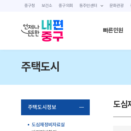
중구청
보건소
중구의회
동주민센터
문화관광
빠른민원
주택도시
도심
주택도시정보
도심재정비자료실