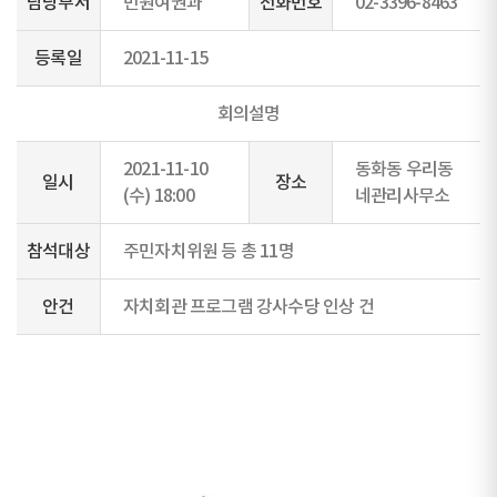
담당부서
민원여권과
전화번호
02-3396-8463
등록일
2021-11-15
회의설명
2021-11-10
동화동 우리동
일시
장소
(수) 18:00
네관리사무소
참석대상
주민자치위원 등 총 11명
안건
자치회관 프로그램 강사수당 인상 건