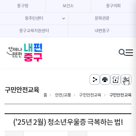
본문 내용 바로가기
주메뉴 바로가기
중구청
보건소
중구의회
동주민센터
문화관광
중구교육지원센터
내편중구
구민안전교육
홈
안전/교통
구민안전교육
구민안전교육
('25년 2월) 청소년우울증 극복하는 법!