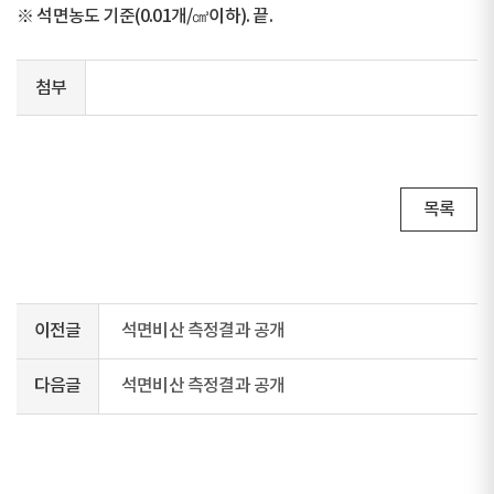
※ 석면농도 기준(0.01개/㎤이하). 끝.
첨부
목록
이전글
석면비산 측정결과 공개
다음글
석면비산 측정결과 공개