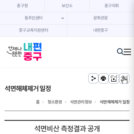
본문 내용 바로가기
주메뉴 바로가기
중구청
보건소
중구의회
동주민센터
문화관광
중구교육지원센터
내편중구
석면해체제거 일정
홈
청소환경
석면관리정보
석면해체제거 일정
석면비산 측정결과 공개