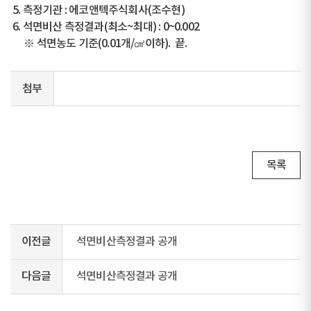
5. 측정기관 : 에코앤텍주식회사(조수현)
6. 석면비산 측정결과(최소~최대) : 0~0.002
※ 석면농도 기준(0.01개/㎤이하). 끝.
첨부
목록
이전글
석면비산측정결과 공개
다음글
석면비산측정결과 공개