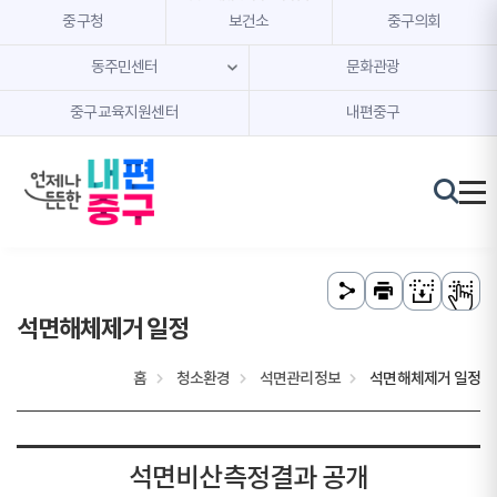
본문 내용 바로가기
주메뉴 바로가기
중구청
보건소
중구의회
동주민센터
문화관광
중구교육지원센터
내편중구
석면해체제거 일정
홈
청소환경
석면관리정보
석면해체제거 일정
석면비산측정결과 공개