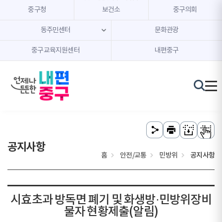
본문 내용 바로가기
주메뉴 바로가기
중구청
보건소
중구의회
동주민센터
문화관광
중구교육지원센터
내편중구
공지사항
홈
안전/교통
민방위
공지사항
시효초과 방독면 폐기 및 화생방·민방위장비
물자 현황제출(알림)