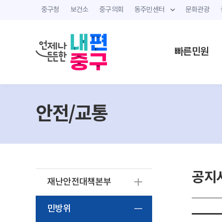
중구청
보건소
중구의회
동주민센터
문화관광
빠른민원
안전/교통
공지
재난안전대책본부
민방위