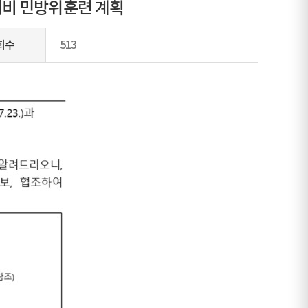
대비 민방위훈련 계획
회수
513