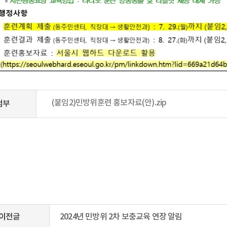
(붙임2)민방위훈련 홍보자료(안).zip
첨부
이전글
2024년 민방위 2차 보충교육 연장 알림