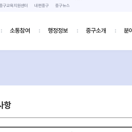
본문 내용 바로가기
주메뉴 바로가기
중구교육지원센터
내편중구
중구뉴스
소통참여
행정정보
중구소개
분
사항