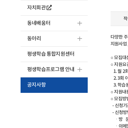
자치회관
작
동네배움터
다양한 주
동아리
지원사업」
평생학습 통합지원센터
○ 모집대
○ 지원요
평생학습프로그램 안내
1. 월 2
2. 3회
공지사항
3. 학습
○ 지원내
○ 모집방
- 신청기간 :
- 신청방
ㆍ방 문 
ㆍ이메일 :