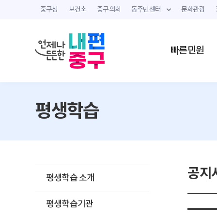
중구청
보건소
중구의회
동주민센터
문화관광
빠른민원
평생학습
공지
평생학습 소개
평생학습기관