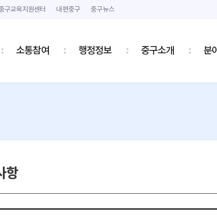
본문 내용 바로가기
주메뉴 바로가기
중구교육지원센터
내편중구
중구뉴스
소통참여
행정정보
중구소개
분
사항