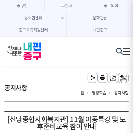
본문 내용 바로가기
주메뉴 바로가기
중구청
보건소
중구의회
동주민센터
문화관광
중구교육지원센터
내편중구
공지사항
홈
평생학습
공지사항
[신당종합사회복지관] 11월 아동특강 및 노
후준비교육 참여 안내