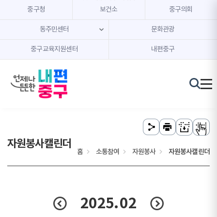
본문 내용 바로가기
주메뉴 바로가기
중구청
보건소
중구의회
동주민센터
문화관광
중구교육지원센터
내편중구
자원봉사캘린더
홈
소통참여
자원봉사
자원봉사캘린더
2025.
02