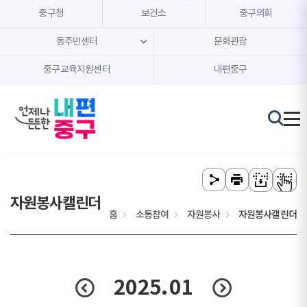
본문 내용 바로가기
주메뉴 바로가기
중구청
보건소
중구의회
동주민센터
문화관광
중구교육지원센터
내편중구
자원봉사캘린더
홈
소통참여
자원봉사
자원봉사캘린더
2025.
01