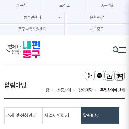
본문 내용 바로가기
주메뉴 바로가기
중구청
보건소
중구의회
동주민센터
문화관광
중구교육지원센터
내편중구
알림마당
홈
소통참여
참여마당
주민참여예산제
소개 및 신청안내
사업제안하기
알림마당