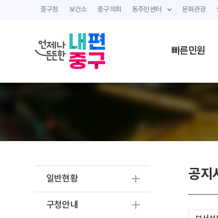
중구청
보건소
중구의회
동주민센터
문화관광
빠른민원
공지
일반현황
구청안내