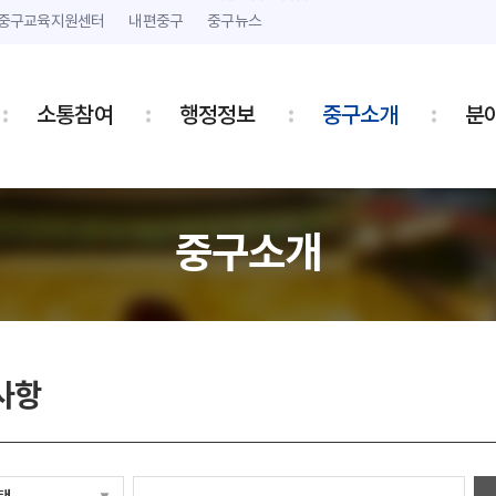
본문 내용 바로가기
주메뉴 바로가기
중구교육지원센터
내편중구
중구뉴스
소통참여
행정정보
중구소개
분
중구소개
사항