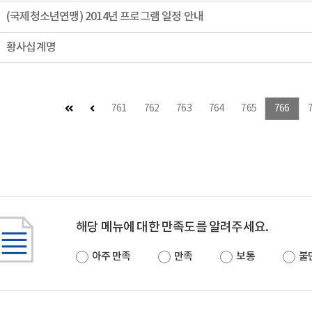
(국제청소년연맹) 2014년 프로그램 일정 안내
황사십계명
첫 페이지
이전 페이지
761
762
763
764
765
766
해당 메뉴에 대한 만족도를 알려주세요.
아주 만족
만족
보통
불