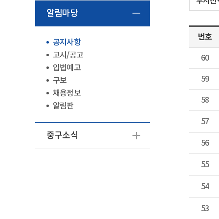
알림마당
번호
공지사항
고시/공고
60
입법예고
59
구보
채용정보
58
알림판
57
중구소식
56
55
54
53