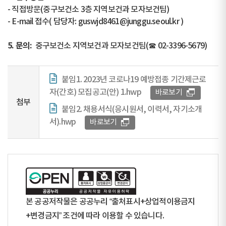
- 직접방문(중구보건소 3층 지역보건과 모자보건팀)
- E-mail 접수( 담당자: guswjd8461@junggu.seoul.kr )
5. 문의:
중구보건소 지역보건과 모자보건팀(☎ 02-3396-5679)
붙임1. 2023년 코로나19 예방접종 기간제근로
자(간호) 모집공고(안) 1.hwp
바로보기
첨부
붙임2. 채용서식(응시원서, 이력서, 자기소개
서).hwp
바로보기
본 공공저작물은 공공누리 “출처표시+상업적이용금지
+변경금지” 조건에 따라 이용할 수 있습니다.