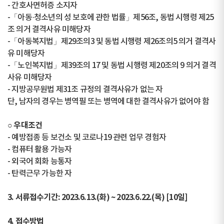
- 간호사면허증 소지자
-「아동·청소년의 성 보호에 관한 법률」제56조, 동법 시행령 제25
조 의거 결격사유 미해당자
-「아동복지법」제29조의3 및 동법 시행령 제26조의5 의거 결격사
유 미해당자
-「노인복지법」제39조의 17 및 동법 시행령 제20조의 9 의거 결격
사유 미해당자
- 지방공무원법 제31조 규정의 결격사유가 없는 자
단, 남자의 경우는 병역필 또는 병역에 대한 결격사유가 없어야 함
○ 우대조건
- 예방접종 등 보건소 및 코로나19 관련 업무 경험자
- 컴퓨터 활용 가능자
- 외국어 회화 능통자
- 탄력근무 가능한 자
3. 서류접수기간: 2023.6.13.(화) ~ 2023.6.22.(목) [10일]
4. 접수방법