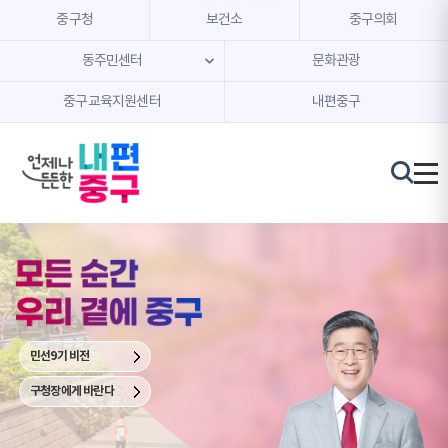
본문 내용 바로가기
주메뉴 바로가기
중구청
보건소
중구의회
동주민센터
문화관광
중구교육지원센터
내편중구
중
구
청
장
김
길
성
민선9기 비전
구청장에게 바란다