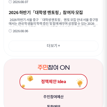
2026.08.07
많은 관심과 참여 바랍니다. 2026. 7. 31. 서울특별시 중구청장 1. 모
집기간 : 2026. 7. 31.(금) ~ 8. 18.(화) 2. 모집분야 : 인스타그램, 유튜브,
틱톡, 네이버 블로그, 네이버 클립 등 SNS 콘텐츠 제작 3. 모집인원 : 30
2026 하반기「대학생 멘토링」참여자 모집
명 내외 4. 모집대상 가. 만 19세 이상 만 39세 이하인 사람 나. 중구에 관
심이 많고 월 1회 이상 콘텐츠 제작·게시가 가능한 사람 다. 발대식 및 주
2026 하반기 서울 중구 「대학생 멘토링」 멘토 모집 안내 서울 중구청
요 행사 참석이 가능한 사람 라. 본인 명의의 SNS 계정을 활발하게 운영
에서는 관내 학생들의 학력 증진 및 함께 배우며 성장할 수 있는 2026 하
중인 사람 마. 우대사항 - 중구민 / 중구 소재 대학(원)생 / 중구 소재 직장
반기 「대학생 멘토링」 대학생 멘토를 아래와 같이 모집합니다. ■ 활
인 또는 사업체 종사자 - 팔로워？구독자 수 1천명 이상 / 게시물 조회수
2026.08.06
동안내 ○ 모집기간 : ~ 2026. 9. 1. (화) ○ 활동기간 : 2026. 9월 ~ 12월
평균 1만회 이상 - 특정 분야를 주제로 SNS 콘텐츠를 지속적으로 운영
(약 12주) ○ 지도대상 : 중구 관내 초등 6학년 ~ 고등 1학년 학생 ○ 운영
하는 사람 5. 활동기간 : 위촉일로부터 1년 간 6. 신청방법 : 네이버폼 또
방법 - 그룹별 온라인(Zoom 등) 학습지도 및 진로 탐색 지원 - 주 1~2
는 이메일을 통해 신청 - 네이버폼 입력 제출(https://naver.me/F6QN
회(1시간 이상) 총 30시간 이상 활동, 회차별 활동일지 작성 ○ 지도과목 :
vMsy) - 지원서 작성하여 이메일(psj0105@junggu.seoul.kr) 제출
더보기
+
국어·영어·수학·과학·사회·역사 ※그룹 매칭 후 멘토-멘티 협의하여 과
7. 제출서류 : 지원서, 개인정보 수집·이용·제공 동의서 8. 선정방법 : 지
목 선정 ■ 모집조건 ○ 서울 소재 대학교 재·휴학생 ○ 교과목 학습지도,
원자격, SNS 운영 현황, 콘텐츠 제작 역량, 지원동기 등을 종합적으로 심
공부 습관 개선, 진로 탐색 지원 등 멘토링이 가능한 자 ○ 멘토링 기간 동
사하여 선정 9. 결과발표 : 2026. 8. 24.(월) 예정 (개별 통보 및 중구 홈페
안 책임감을 갖고 끝까지 참여할 수 있는 자 ■ 지원내용 ○ 멘토링 필요경
이지 게시) ※ 문의 : 중구청 홍보담당관 홍보팀(☎02-3396-4963)
비(교재비, 온라인 화상 플랫폼 이용료, 간식비 등) ○ 봉사시간 인정(136
5) 및 교육봉사 인정(학교 협의 필요) 처리 ○ 우수 활동 멘토 표창 ■ 신청
주
민
참여 ON
방법 ○ 담당자 이메일로 신청서 제출 (sinar777@junggu.seoul.kr)
- 제출서류 : ①지원서(개인정보 수집 및 이용 동의서, 범죄 경력조회 동
의서 포함), ②재·휴학증명서 (멘토,멘티 1:1 매칭이므로, 멘티 모집 상
정책제안 Idea
황에 따라 멘토 일부 선발 취소 가능) ※ 이메일 확인 후 접수 완료건 담
당자 회신 예정(미수신 시 별도 연락 요청) ○ 선발결과 : 9월 중(별도 안내
예정) ○ 사전교육 : 9월 중(예정) 추후 별도 공지 ○ 문 의 : 중구청 교육정
책과 ☎02-3396-4665
주민참여예산
통합예약