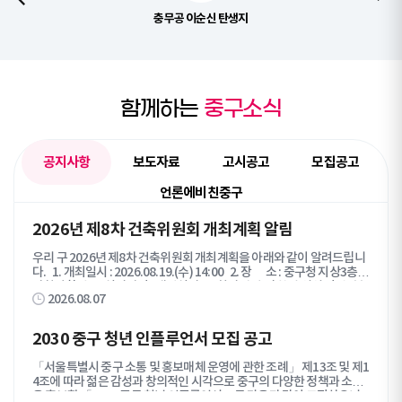
충무공 이순신 탄생지
함께하는
중구소식
공지사항
보도자료
고시공고
모집공고
언론에비친중구
공
2026년 제8차 건축위원회 개최계획 알림
지
우리 구 2026년 제8차 건축위원회 개최계획을 아래와 같이 알려드립니
사
다. 1. 개최일시 : 2026.08.19.(수) 14:00 2. 장 소 : 중구청 지상3층
항
기획상황실 3. 심의방법 : 대면심의 4. 회의 안건 및 참석 위원 명단 : 붙
탭
2026.08.07
임 참조 심의를 신청한 관계자께서는 심의당일 시간에 맞춰 참석해 주시
콘
기 바랍니다. 붙임 1. 제8차 건축위원회 상정 안건 1부. 2. 제8차 건
축위원회 참여 위원 명단 1부. 끝.
텐
2030 중구 청년 인플루언서 모집 공고
츠
목
「서울특별시 중구 소통 및 홍보매체 운영에 관한 조례」 제13조 및 제1
록
4조에 따라 젊은 감성과 창의적인 시각으로 중구의 다양한 정책과 소식
을 홍보할 「2030 중구 청년 인플루언서」를 다음과 같이 모집하오니