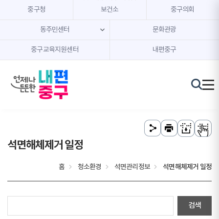
본문 내용 바로가기
주메뉴 바로가기
중구청
보건소
중구의회
동주민센터
문화관광
중구교육지원센터
내편중구
석면해체제거 일정
홈
청소환경
석면관리정보
석면해체제거 일정