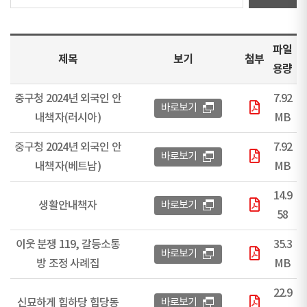
파일
제목
보기
첨부
용량
중구청 2024년 외국인 안
7.92
바로보기
내책자(러시아)
MB
중구청 2024년 외국인 안
7.92
바로보기
내책자(베트남)
MB
14.9
생활안내책자
바로보기
58
이웃 분쟁 119, 갈등소통
35.3
바로보기
방 조정 사례집
MB
22.9
신묘하게 힙하당 힙당동
바로보기