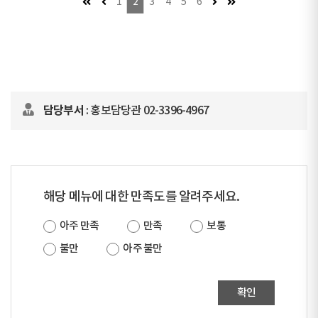
첫 페이지
이전 페이지 (이동불가)
다음 페이지 (이동불가)
마지막 페이지
1
2
3
4
5
6
담당부서
: 홍보담당관 02-3396-4967
해당 메뉴에 대한 만족도를 알려주세요.
아주 만족
만족
보통
불만
아주 불만
확인