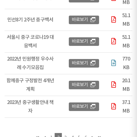
MB
51.1
민선8기 2주년 중구백서
바로보기
MB
서울시 중구 코로나19 대
51.1
바로보기
응백서
MB
2022년 민원행정 우수사
770
바로보기
례 수기모음집
KB
함께중구 구정발전 4개년
20.1
바로보기
계획
MB
2023년 중구생활안내 책
37.1
바로보기
자
MB