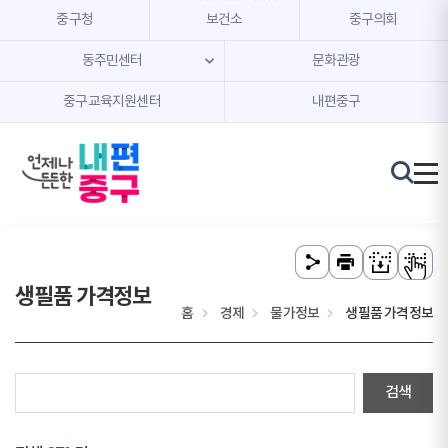
본문 내용 바로가기
주메뉴 바로가기
중구청
보건소
중구의회
동주민센터
문화관광
중구교육지원센터
내편중구
생필품 가격정보
홈
경제
물가정보
생필품 가격정보