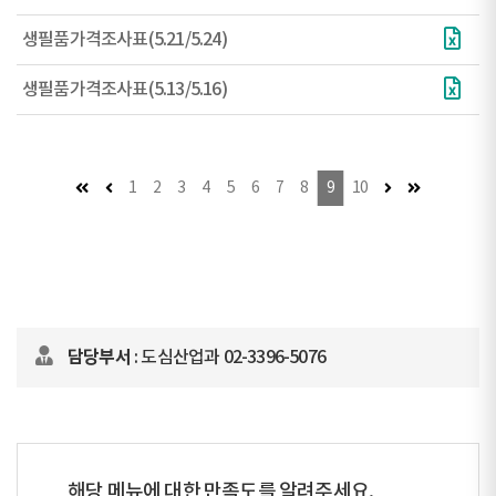
생필품가격조사표(5.21/5.24)
생필품가격조사표(5.13/5.16)
첫 페이지
이전 페이지 (이동불가)
다음 페이지
마지막 페이
1
2
3
4
5
6
7
8
9
10
담당부서
: 도심산업과 02-3396-5076
해당 메뉴에 대한 만족도를 알려주세요.