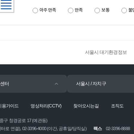
아주 만족
만족
보통
불
서울시 대기환경정보
센터
서울시 / 자치구
이용가이드
영상처리(CCTV)
찾아오시는길
조직도
 중구 창경궁로 17 (예관동)
콜센터로 연결), 02-3396-4000 (야간, 공휴일/당직실)
팩스
02-3396-8888