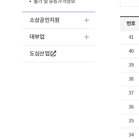
물가 및 유류가격정보
소상공인지원
번호
대부업
41
40
도심산업
39
38
37
36
35
34