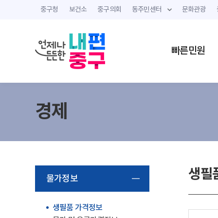
중구청
보건소
중구의회
동주민센터
문화관광
빠른민원
경제
생필
물가정보
생필품 가격정보