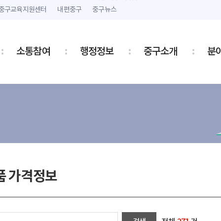
본문 내용 바로가기
주메뉴 바로가기
중구교육지원센터
내편중구
중구뉴스
소통참여
행정정보
중구소개
분
품 가격정보