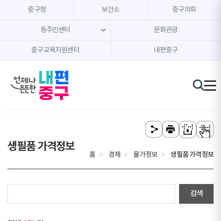
본문 내용 바로가기
주메뉴 바로가기
중구청
보건소
중구의회
동주민센터
문화관광
중구교육지원센터
내편중구
생필품 가격정보
홈
경제
물가정보
생필품 가격정보