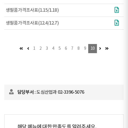
생필품가격조사표(1.15/1.18)
생필품가격조사표(12.4/12.7)
첫 페이지
이전 페이지 (이동불가)
다음 페이지
마지막 페이
1
2
3
4
5
6
7
8
9
10
담당부서
: 도심산업과 02-3396-5076
해당 메뉴에 대한 만족도를 알려주세요.