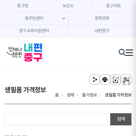
본문 내용 바로가기
주메뉴 바로가기
중구청
보건소
중구의회
동주민센터
문화관광
중구교육지원센터
내편중구
생필품 가격정보
홈
경제
물가정보
생필품 가격정보