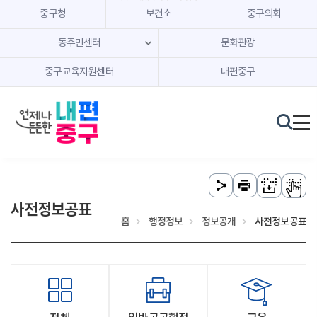
본문 내용 바로가기
주메뉴 바로가기
중구청
보건소
중구의회
동주민센터
문화관광
중구교육지원센터
내편중구
사전정보공표
홈
행정정보
정보공개
사전정보공표