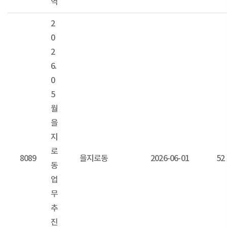
역
2
0
2
6.
0
5
월
을
지
로
8089
을지로동
2026-06-01
52
동
업
무
추
진