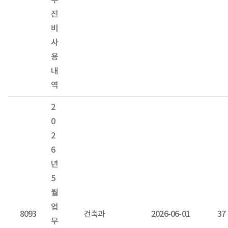
추
진
비
사
용
내
역
2
0
2
6
년
5
월
업
8093
건축과
2026-06-01
37
무