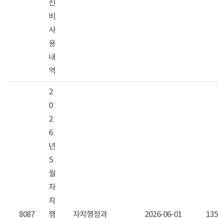
진
비
사
용
내
역
2
0
2
6
년
5
월
자
치
8087
행
자치행정과
2026-06-01
135