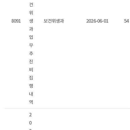
건
위
8091
생
보건위생과
2026-06-01
54
과
업
무
추
진
비
집
행
내
역
2
0