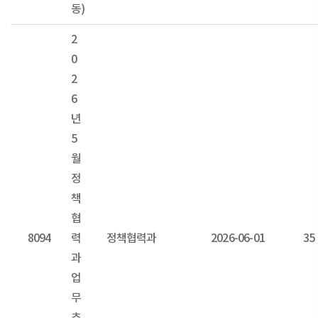
동)
2
0
2
6
년
5
월
정
책
협
8094
력
정책협력과
2026-06-01
35
과
업
무