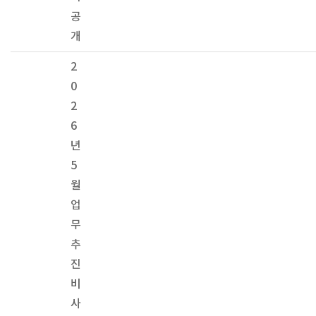
공
개
2
0
2
6
년
5
월
업
무
추
진
비
사