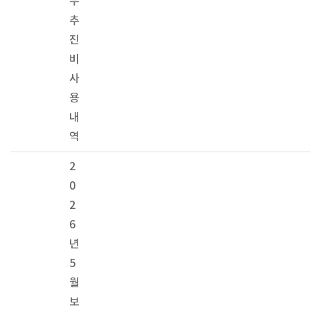
무
추
진
비
사
용
내
역
2
0
2
6
년
5
월
보