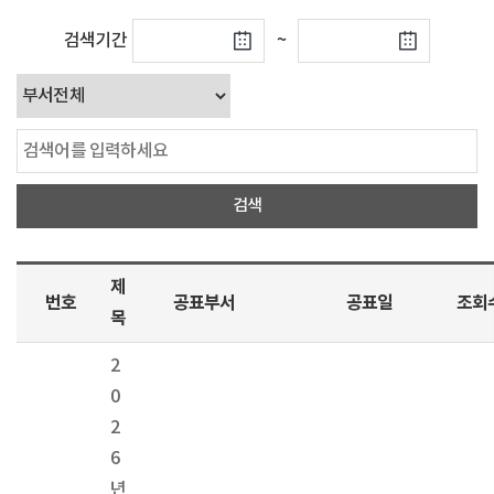
검색기간
~
제
번호
공표부서
공표일
조회
목
2
0
2
6
년