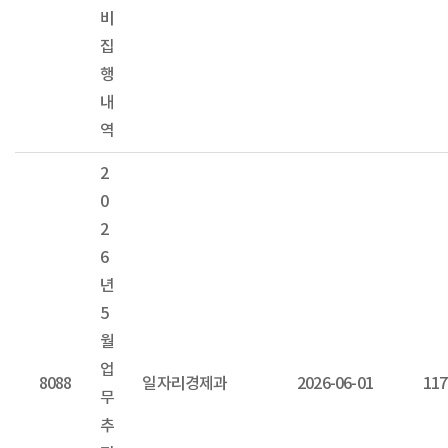
비
집
행
내
역
2
0
2
6
년
5
월
업
8088
일자리경제과
2026-06-01
117
무
추