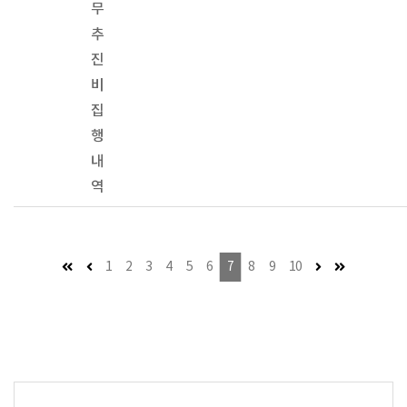
무
추
진
비
집
행
내
역
첫 페이지
이전 페이지 (이동불가)
다음 페이지
마지막 페이
1
2
3
4
5
6
7
8
9
10