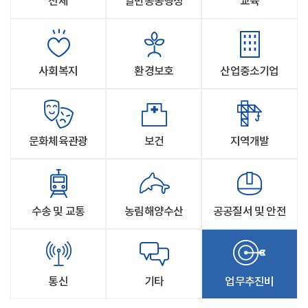
전체
일반공공행정
교육
사회복지
환경보호
산업중소기업
문화체육관광
보건
지역개발
수송 및 교통
농림해양수산
공공질서 및 안전
통신
기타
업무추진비