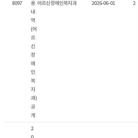
8097
용
어르신장애인복지과
2026-06-01
2
내
역
(어
르
신
장
애
인
복
지
과)
공
개
2
0