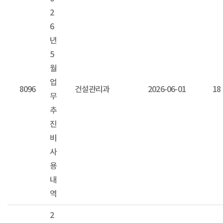
2
6
년
5
월
업
8096
건설관리과
2026-06-01
18
무
추
진
비
사
용
내
역
2