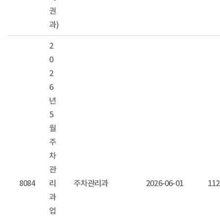
권
과)
2
0
2
6
년
5
월
주
차
관
8084
리
주차관리과
2026-06-01
112
과
업