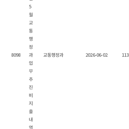
5
월
교
통
행
정
8098
과
교통행정과
2026-06-02
113
업
무
추
진
비
지
출
내
역