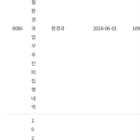
월
환
경
8086
과
환경과
2026-06-01
109
업
무
추
진
비
집
행
내
역
2
0
2