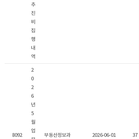
추
진
비
집
행
내
역
2
0
2
6
년
5
월
업
8092
부동산정보과
2026-06-01
37