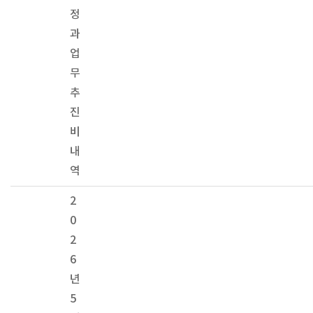
정
과
업
무
추
진
비
내
역
2
0
2
6
년
5