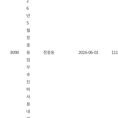
2
6
년
5
월
장
충
8090
동
장충동
2026-06-01
111
업
무
추
진
비
사
용
내