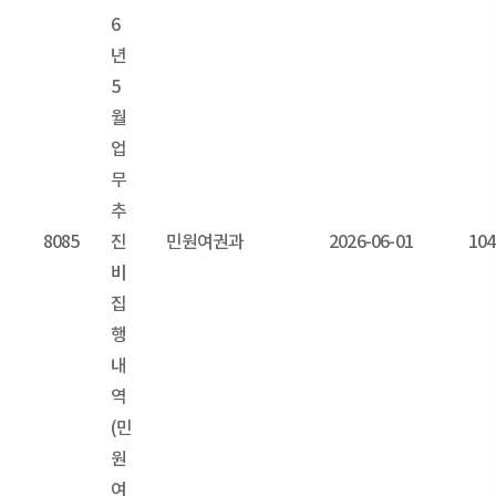
6
년
5
월
업
무
추
8085
진
민원여권과
2026-06-01
104
비
집
행
내
역
(민
원
여