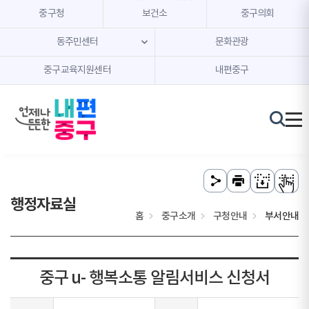
본문 내용 바로가기
주메뉴 바로가기
중구청
보건소
중구의회
동주민센터
문화관광
중구교육지원센터
내편중구
행정자료실
홈
중구소개
구청안내
부서안내
중구 u- 행복소통 알림서비스 신청서