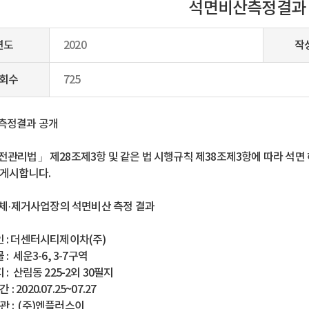
석면비산측정결과
연도
2020
작
회수
725
측정결과 공개
관리법」 제28조제3항 및 같은 법 시행규칙 제38조제3항에 따라 석면
 게시합니다.
해체·제거사업장의 석면비산 측정 결과
 인 : 더센터시티제이차(주)
물 : 세운3-6, 3-7구역
지 : 산림동 225-2외 30필지
 : 2020.07.25~07.27
기관 : (주)엔플러스이