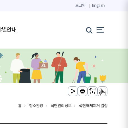
로그인
English
야별안내
홈
청소환경
석면관리정보
석면해체제거 일정