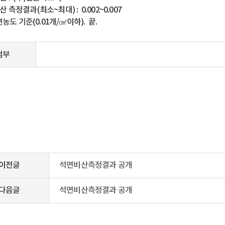
산 측정결과(최소~최대) : 0.002~0.007
도 기준(0.01개/㎤이하). 끝.
첨부
이전글
석면비산측정결과 공개
다음글
석면비산측정결과 공개