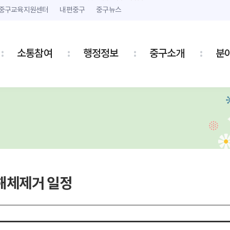
본문 내용 바로가기
주메뉴 바로가기
중구교육지원센터
내편중구
중구뉴스
소통참여
행정정보
중구소개
분
해체제거 일정