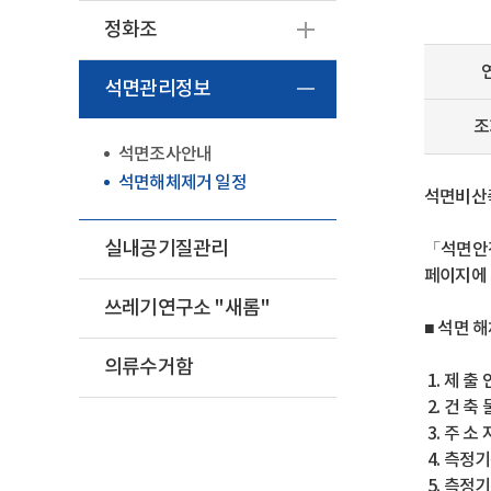
정화조
석면관리정보
조
석면조사안내
석면해체제거 일정
석면비산
실내공기질관리
「석면안전
페이지에
쓰레기연구소 "새롬"
■ 석면 
의류수거함
1. 제 출
2. 건 축 
3. 주 소 
4. 측정기간
5. 측정