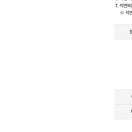
7. 석면비
※ 석면농