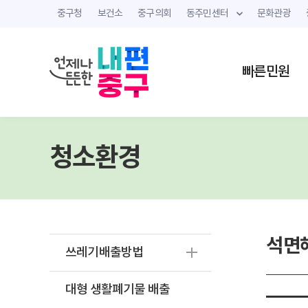
중구청
보건소
중구의회
동주민센터
문화관광
빠른민원
청소환경
석면
쓰레기배출방법
대형 생활폐기물 배출