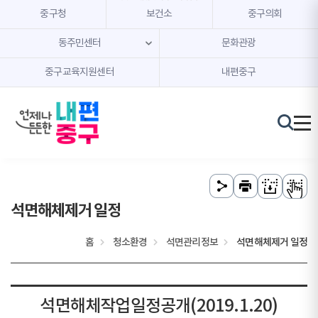
본문 내용 바로가기
주메뉴 바로가기
중구청
보건소
중구의회
동주민센터
문화관광
중구교육지원센터
내편중구
석면해체제거 일정
홈
청소환경
석면관리정보
석면해체제거 일정
석면해체작업일정공개(2019.1.20)