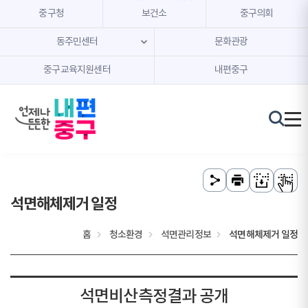
본문 내용 바로가기
주메뉴 바로가기
중구청
보건소
중구의회
동주민센터
문화관광
중구교육지원센터
내편중구
석면해체제거 일정
홈
청소환경
석면관리정보
석면해체제거 일정
석면비산측정결과 공개