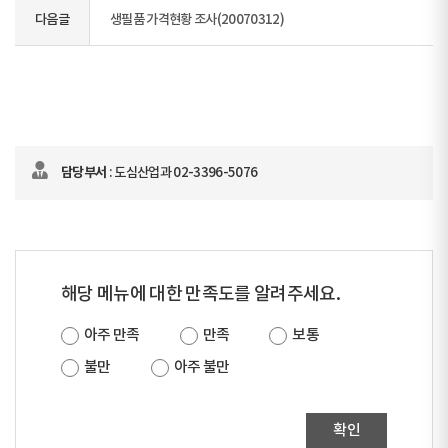
다음글
생필품 가격현황 조사(20070312)
담당부서
: 도심산업과 02-3396-5076
해당 메뉴에 대한 만족도를 알려주세요.
아주 만족
만족
보통
불만
아주 불만
확인