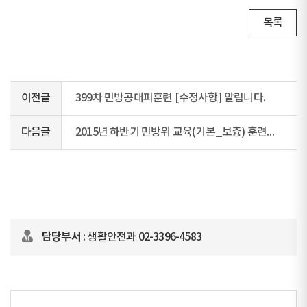
목록
이전글
399차 민방공대피훈련 [수정사항] 알립니다.
다음글
2015년 하반기 민방위 교육(기본_보츙) 훈련일정 알림(직장대 필독)
담당부서
: 생활안전과 02-3396-4583