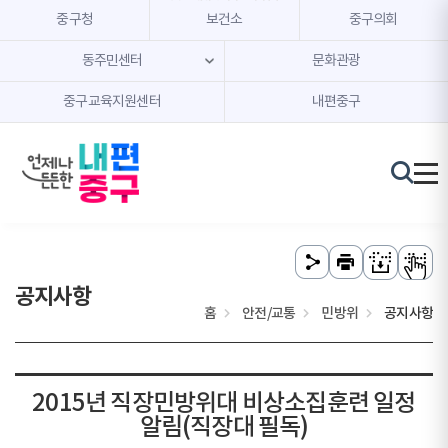
본문 내용 바로가기
주메뉴 바로가기
중구청
보건소
중구의회
동주민센터
문화관광
중구교육지원센터
내편중구
공지사항
홈
안전/교통
민방위
공지사항
2015년 직장민방위대 비상소집훈련 일정
알림(직장대 필독)