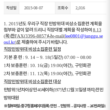
작성일
2015-08-07
조회수
2,016
1. 2015
년도 우리구 직장 민방위대 비상소집훈련 계획을
첨부와 같이 알려 드리니 직장대별 계획을 작성하여
8.13
(
목
)
한
FAX(3396-8857)
나
e-mail(
lee0801@junggu.se
oul.kr
)
로
제출하여 주시기 바랍니다
.
직장민방위대 비상소집훈련 일정
기 본 훈 련
: 9. 14 ~ 9. 18(5
일간
) 07:00 ~ 08:00
1
차 보충훈련
: 10. 16(
금
) 19:00(
야간
),
구민회관
2
차 보충훈련
: 11. 12(
목
) 19:00(
야간
),
구민회관
직장민방위대 비상소집훈련 대상
민방위
5
년차이상 만
40
세이하
(1975
년
12
월
31
일생 까지
)
전 민
방위대원
※
첨부파일
중구청 홈페이지등록
안전
→
민방위
→
공지사항
→
번
파일
:
:
247
(
1