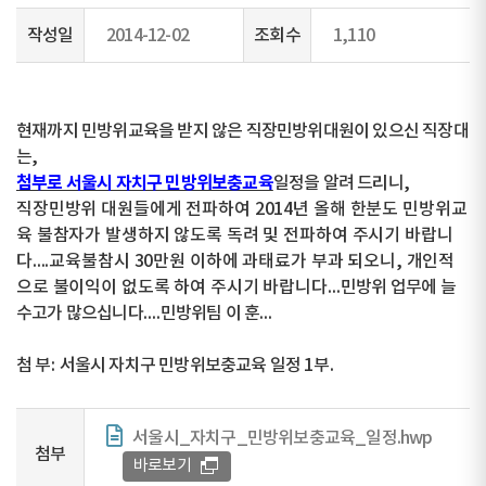
작성일
2014-12-02
조회수
1,110
현재까지 민방위교육을 받지 않은 직장민방위대원이 있으신 직장대
는
,
첨부로 서울시 자치구 민방위보충교육
일정을 알려 드리니
,
직장민방위 대원들에게 전파하여
2014
년 올해 한분도 민방위교
육 불참자가 발생하지 않도록 독려 및 전파하여 주시기 바랍니
다
....
교육불참시
30
만원 이하에 과태료가 부과 되오니
,
개인적
으로 불이익이 없도록 하여 주시기 바랍니다
...
민방위 업무에 늘
수고가 많으십니다
....
민방위팀 이 훈
...
첨 부
:
서울시 자치구 민방위보충교육 일정
1
부
.
서울시_자치구_민방위보충교육_일정.hwp
첨부
바로보기