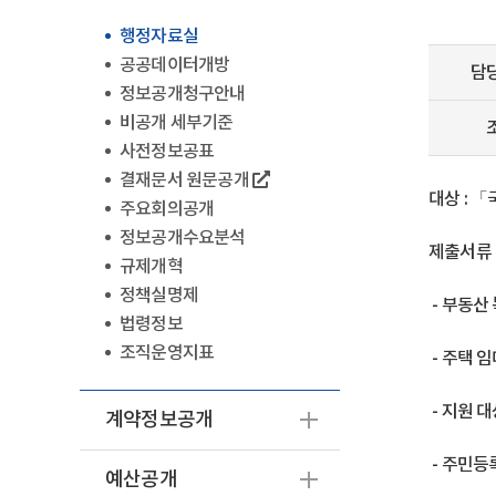
행정자료실
공공데이터개방
담
정보공개청구안내
비공개 세부기준
사전정보공표
결재문서 원문공개
대상 : 
주요회의공개
정보공개수요분석
제출서류
규제개혁
정책실명제
- 부동산
법령정보
조직운영지표
- 주택 
- 지원 
계약정보공개
- 주민등
예산공개