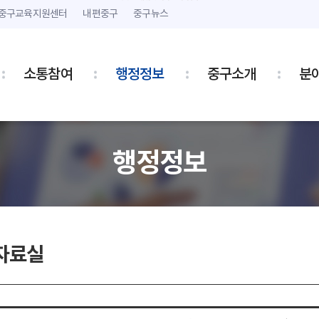
본문 내용 바로가기
주메뉴 바로가기
중구교육지원센터
내편중구
중구뉴스
소통참여
행정정보
중구소개
분
행정정보
자료실