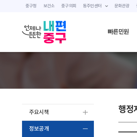
중구청
보건소
중구의회
동주민센터
문화관광
빠른민원
행정
주요시책
정보공개