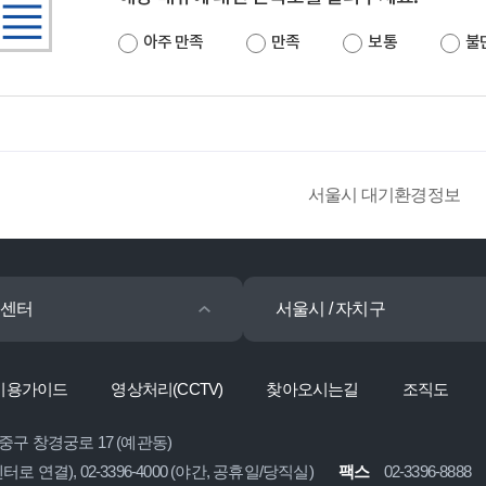
아주 만족
만족
보통
불
서울시 대기환경정보
센터
서울시 / 자치구
이용가이드
영상처리(CCTV)
찾아오시는길
조직도
 중구 창경궁로 17 (예관동)
콜센터로 연결), 02-3396-4000 (야간, 공휴일/당직실)
팩스
02-3396-8888