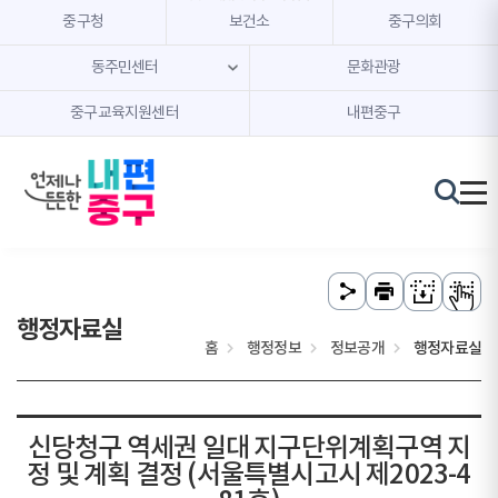
본문 내용 바로가기
주메뉴 바로가기
중구청
보건소
중구의회
동주민센터
문화관광
중구교육지원센터
내편중구
행정자료실
홈
행정정보
정보공개
행정자료실
신당청구 역세권 일대 지구단위계획구역 지
정 및 계획 결정 (서울특별시고시 제2023-4