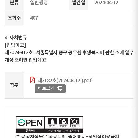
분류
일반행정
발간일
2024-04-12
조회수
407
⊙ 자치법규
[입법예고]
제2024-412호 : 서울특별시 중구 공무원 후생복지에 관한 조례 일부
개정 조례안 입법예고
제3082호(2024.04.12.).pdf
첨부
바로보기
본 공공저작물은 공공누리 “출처표시+상업적이용금지