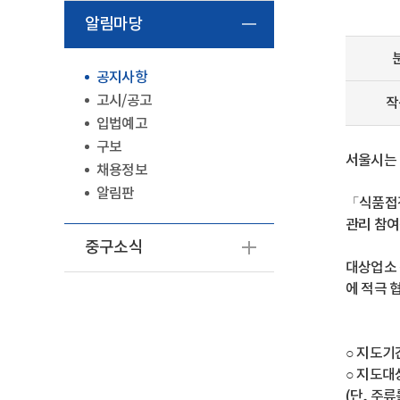
알림마당
공지사항
고시/공고
작
입법예고
구보
서울시는 
채용정보
알림판
「식품접객
관리 참여
중구소식
대상업소 
에 적극 
○ 지도기간 
○ 지도대
(단, 주