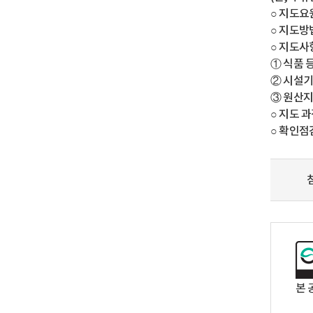
○ 지도요
○ 지도방
○ 지도사
① 식품 
② 시설기
③ 원산지
○ 지도 
○ 확인점
본 