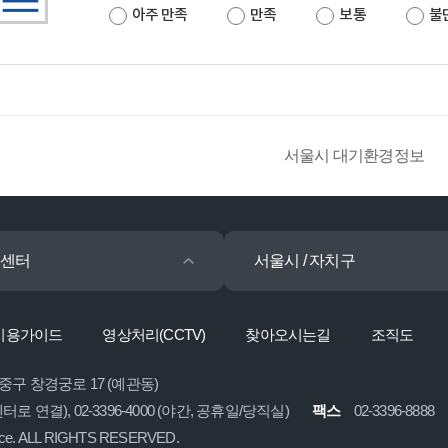
아주 만족
만족
보통
불
서울시 대기환경정보
센터
서울시 / 자치구
이용가이드
영상처리(CCTV)
찾아오시는길
조직도
 중구 창경궁로 17 (예관동)
콜센터로 연결), 02-3396-4000 (야간, 공휴일/당직실)
팩스
02-3396-8888
ice. ALL RIGHTS RESERVED.