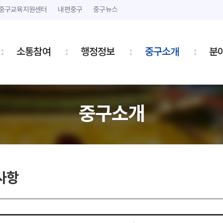
본문 내용 바로가기
주메뉴 바로가기
중구교육지원센터
내편중구
중구뉴스
소통참여
행정정보
중구소개
분
중구소개
사항