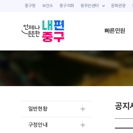
중구청
보건소
중구의회
동주민센터
문화관광
빠른민원
공지
일반현황
구청안내