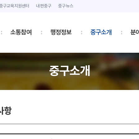
본문 내용 바로가기
주메뉴 바로가기
중구교육지원센터
내편중구
중구뉴스
소통참여
행정정보
중구소개
분
중구소개
사항