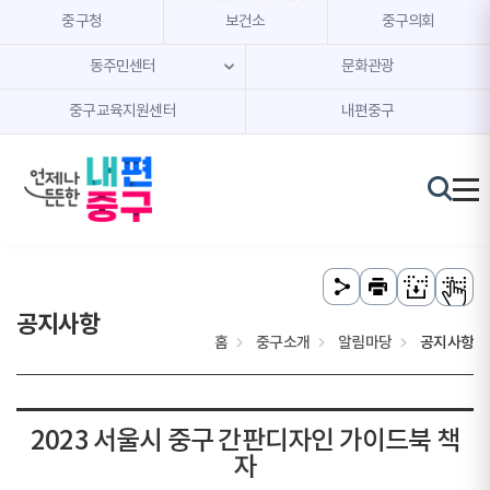
본문 내용 바로가기
주메뉴 바로가기
중구청
보건소
중구의회
동주민센터
문화관광
중구교육지원센터
내편중구
공지사항
홈
중구소개
알림마당
공지사항
2023 서울시 중구 간판디자인 가이드북 책
자