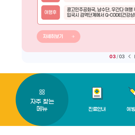
01
/
03
이
자주 찾는
메뉴
진료안내
예