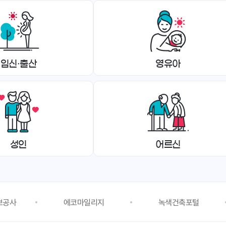
임신·출산
영유아
성인
어르신
보공사
에코마일리지
녹색건축포털