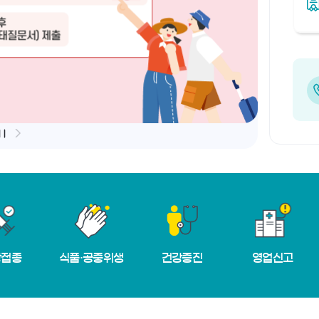
전 슬라이더
다음 슬라이더
방접종
식품·공중위생
건강증진
영업신고