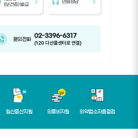
민원상담
(보건증) 발급
02-3396-6317
문의전화
(120 다산콜센터로 연결)
임신출산지원
의료비지원
의약업소자율점검