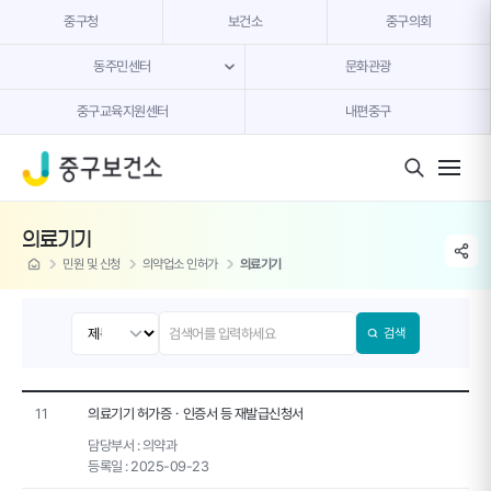
본문 내용 바로가기
중구청
보건소
중구의회
동주민센터
문화관광
중구교육지원센터
내편중구
모바일 버튼
의료기기
share li
home
민원 및 신청
의약업소 인허가
의료기기
검색
11
의료기기 허가증ㆍ인증서 등 재발급신청서
담당부서 :
의약과
등록일 :
2025-09-23