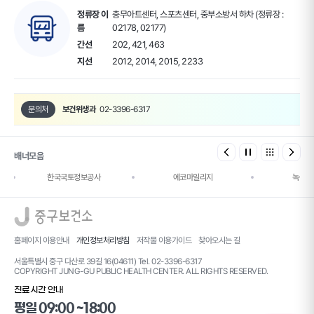
정류장 이
충무아트센터, 스포츠센터, 중부소방서 하차 (정류장 :
름
02178, 02177)
간선
202, 421, 463
지선
2012, 2014, 2015, 2233
문의처
보건위생과
02-3396-6317
배너모음
한국국토정보공사
에코마일리지
녹색건
로고
홈페이지 이용안내
개인정보처리방침
저작물 이용가이드
찾아오시는 길
서울특별시 중구 다산로 39길 16(04611) Tel. 02-3396-6317
COPYRIGHT JUNG-GU PUBLIC HEALTH CENTER. ALL RIGHTS RESERVED.
진료시간 안내
평일 09:00 ~18:00