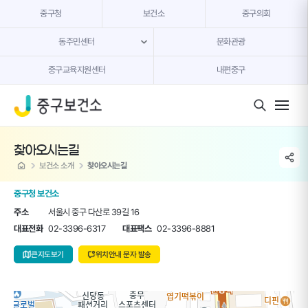
본문 내용 바로가기
중구청
보건소
중구의회
동주민센터
문화관광
중구교육지원센터
내편중구
모바일 버튼
찾아오시는길
share li
home
보건소 소개
찾아오시는길
중구청 보건소
주소
서울시 중구 다산로 39길 16
대표전화
02-3396-6317
대표팩스
02-3396-8881
큰지도보기
위치안내 문자 발송